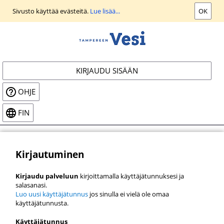
Siirry
Sivusto käyttää evästeitä.
Lue lisää...
OK
päänäkymään
KIRJAUDU SISÄÄN
OHJE
FIN
Kirjautuminen
Kirjaudu palveluun
kirjoittamalla käyttäjätunnuksesi ja
salasanasi.
Luo uusi käyttäjätunnus
jos sinulla ei vielä ole omaa
käyttäjätunnusta.
Käyttäjätunnus