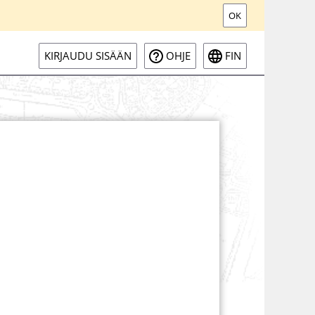
OK
KIRJAUDU SISÄÄN
OHJE
FIN